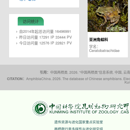
他的爱情礼物是蟾和蛙，给
八旬妻子的遗嘱是努力工作
访问统计
重要提醒：2023年大连两
西藏舌突蛙
自2014年起总访问量 16496991
爬会议缴费日期截至6 月
PV
昨日访问量 17291 IP 33444 PV
亚洲角蛙科
30 日
今日访问量 12576 IP 22821 PV
学名：
中国动物学会两栖爬行学分
Ceratobatrachidae
会2023年大连学术研讨会
（第二轮通知）
2022 年中国两栖、爬行动
引用：
中国两栖类. 2026. “中国两栖类”信息系统. 中国, 云南省,
CITATION：
AmphibiaChina. 2026. The database of Chinese amphibians. Electr
物分类变动总结
Kun
广西新增2个琴蛙属新种
知史明智，力学笃行——记
贵州和重庆地区发现两栖动
物3新种
遗传资源与进化国家重点实验室
中国动物学会两栖爬行学分
两栖爬行类多样性与进化研究组