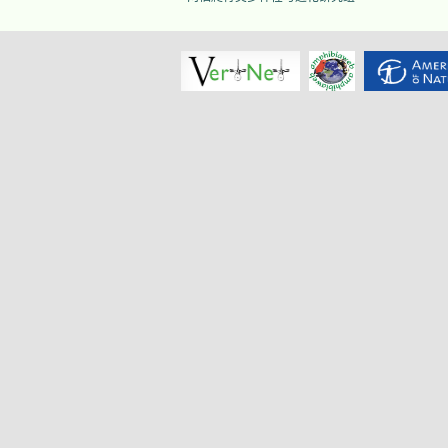
会2024 年芜湖学术研讨会
（第一轮通知）
2023 年中国两栖、爬行动
物分类变动汇总
2024年第10届世界两爬大
会公布专题讨论会
（Scientific Symposia and
Workshop）名单，并发布
学生和青年学者差旅资助申
请指南
2024年第10届世界两爬大
会会议网站启用，2023年
第一期《世界两爬大会简
讯》发行
他的爱情礼物是蟾和蛙，给
八旬妻子的遗嘱是努力工作