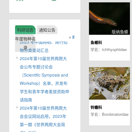
中国动物学会两栖爬行学分
会2024 年芜湖学术研讨会
科研动态
通知公告
版纳鱼螈
（第一轮通知）
更多
年度物种名
2023 年中国两栖、爬行动
鱼螈科
录
物分类变动汇总
学名：Ichthyophiidae
2024年第10届世界两爬大
会公布专题讨论会
（Scientific Symposia and
Workshop）名单，并发布
学生和青年学者差旅资助申
东方铃蟾
请指南
2024年第10届世界两爬大
铃蟾科
学名：Bombinatoridae
会会议网站启用，2023年
第一期《世界两爬大会简
讯》发行