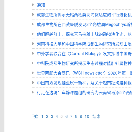
通知
成都生物所揭示无尾两栖类高海拔适应的平行进化机
成都生物所在西藏墨脱发现2个角蟾属Megophrys新
他们翻越群山，探究喜马拉雅山脉的动物演化史，以此
河南科技大学和中国科学院成都生物研究所发现山溪
中外学者联合在《Current Biology》发文探讨中
中科院成都生物研究所揭示生态过程对隆肛蛙属物种
世界两爬大会简讯（WCH newsletter）2020年第
中国南方发现蛙亚属一新种，及关于越南趾沟蛙种组
行走在边境：车静课题组的研究为云南省再添5个两
开始
1
2
3
4
5
6
7
8
9
10
结束