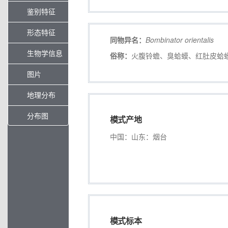
鉴别特征
形态特征
同物异名：
Bombinator
orientalis
生物学信息
俗称：
火腹铃蟾、臭蛤蟆、红肚皮蛤
图片
地理分布
分布图
模式产地
中国：山东：烟台
模式标本