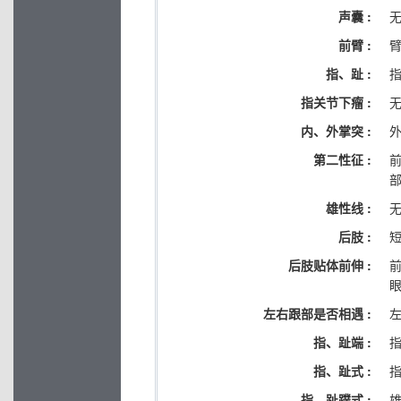
声囊 :
前臂 :
指、趾 :
指关节下瘤 :
内、外掌突 :
第二性征 :
雄性线 :
后肢 :
后肢贴体前伸 :
左右跟部是否相遇 :
指、趾端 :
指、趾式 :
指
指、趾蹼式 :