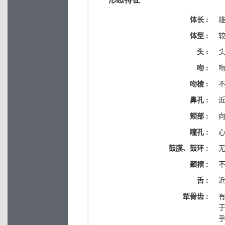
体长 :
雄
体型 :
头 :
吻 :
吻棱 :
鼻孔 :
颊部 :
瞳孔 :
鼓膜、鼓环 :
颞褶 :
舌 :
犁骨齿 :