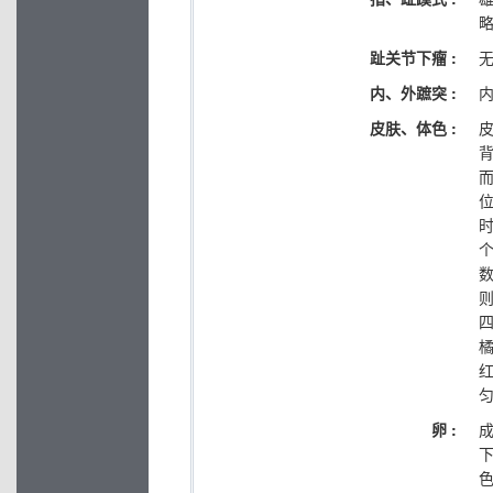
趾关节下瘤 :
内、外蹠突 :
皮肤、体色 :
卵 :