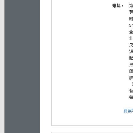
蝌蚪 :
第
芽
有
费梁等,