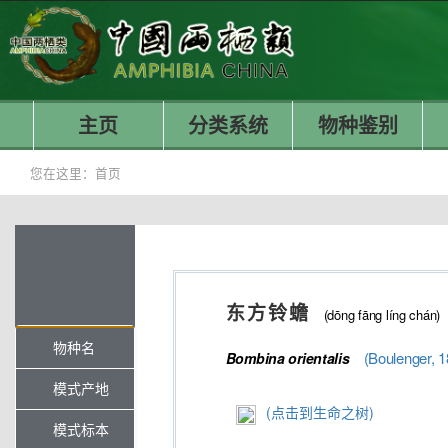
主页
分类系统
物种鉴别
您在这里：
首页
东方铃蟾
(dōng fāng líng chán)
物种名
(Boulenger, 1
Bombina
orientalis
模式产地
(点击到生命之树)
模式标本