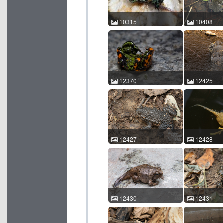
10315
10408
东方铃蟾 Bombina
东方铃蟾 Bom
orientalis Bergmann
orientalis 张
Leandro 2022-08-17
10:39:19 
15:16:54 China ACM
id:10408
id:10315
12370
12425
东方铃蟾 Bombina
东方铃蟾 Bom
orientalis 赵 一越 2025-08-
orientalis 
03 20:58:46 中国吉林 ACM
13 17:10:
id:12370
id:12425
12427
12428
东方铃蟾 Bombina
东方铃蟾 Bom
orientalis 胡家豪 2025-07-
orientalis 
13 17:26:36 中国北京 ACM
13 17:12:
id:12427
id:12428
12430
12431
东方铃蟾 Bombina
东方铃蟾 Bom
orientalis 胡家豪 2025-07-
orientalis 