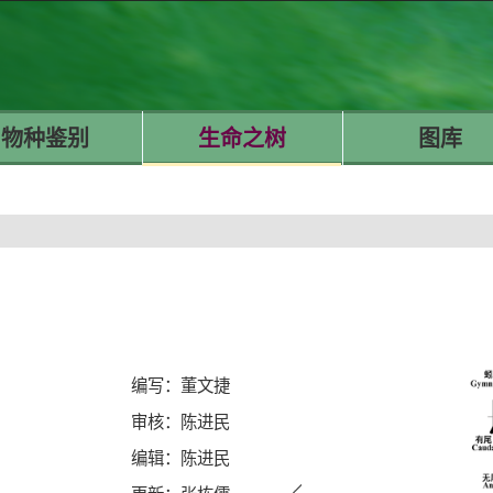
物种鉴别
生命之树
图库
编写：董文捷
审核：陈进民
编辑：陈进民