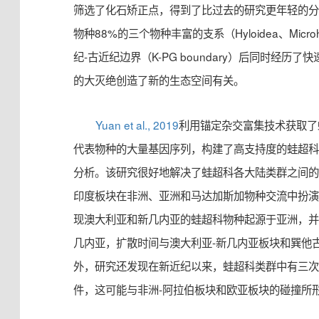
筛选了化石矫正点，得到了比过去的研究更年轻的
物种88%的三个物种丰富的支系（Hyloidea、Microhy
纪-古近纪边界（K-PG boundary）后同时经历了
的大灭绝创造了新的生态空间有关。
Yuan et al., 2019
利用锚定杂交富集技术获取了蛙超
代表物种的大量基因序列，构建了高支持度的蛙超
分析。该研究很好地解决了蛙超科各大陆类群之间
印度板块在非洲、亚洲和马达加斯加物种交流中扮演
现澳大利亚和新几内亚的蛙超科物种起源于亚洲，并
几内亚，扩散时间与澳大利亚-新几内亚板块和巽他
外，研究还发现在新近纪以来，蛙超科类群中有三
件，这可能与非洲-阿拉伯板块和欧亚板块的碰撞所