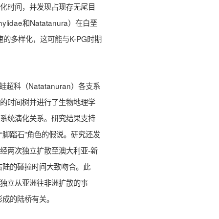
分化时间，并发现占现存无尾目
lidae和Natatanura）在白垩
快速的多样化，这可能与K-PG时期
科（Natatanuran）各支系
科的时间树并进行了生物地理学
的系统演化关系。研究结果支持
“脚踏石”角色的假说。研究还发
经两次独立扩散至澳大利亚-新
古陆的碰撞时间大致吻合。此
次独立从亚洲往非洲扩散的事
形成的陆桥有关。