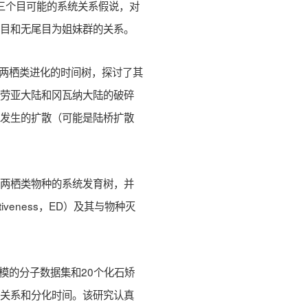
对三个目可能的系统关系假说，对
尾目和无尾目为姐妹群的关系。
了两栖类进化的时间树，探讨了其
后劳亚大陆和冈瓦纳大陆的破碎
期发生的扩散（可能是陆桥扩散
。
生两栖类物种的系统发育树，并
ctiveness，ED）及其与物种灭
模的分子数据集和20个化石矫
育关系和分化时间。该研究认真