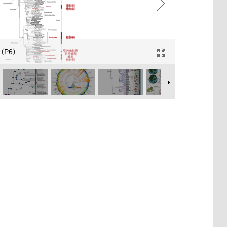
.1（P6）