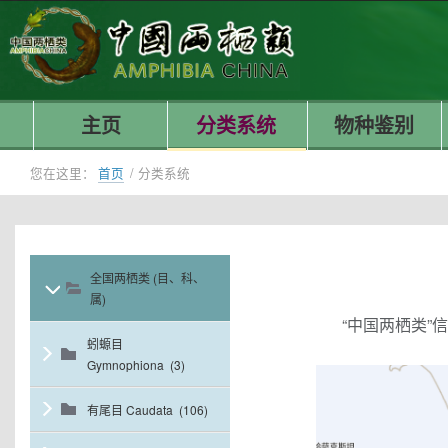
主页
分类系统
物种鉴别
您在这里：
首页
/
分类系统
全国两栖类 (目、科、
属)
“中国两栖类”
蚓螈目
Gymnophiona (3)
有尾目 Caudata (106)