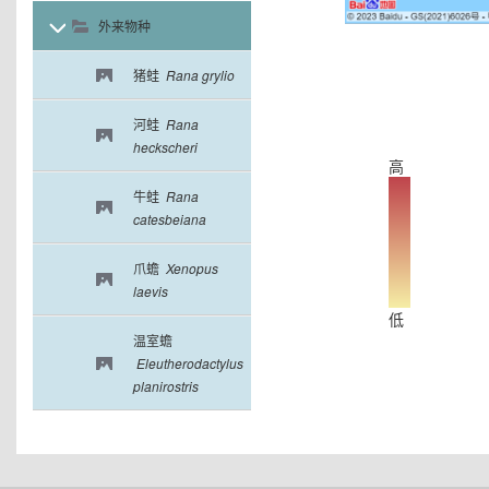
贵州(11科32属132种)
外来物种
海南(8科29属50种)
猪蛙
Rana grylio
河北(5科7属9种)
河蛙
Rana
heckscheri
河南(10科21属33种)
高
牛蛙
Rana
黑龙江(6科10属13种)
catesbeiana
湖北(11科25属55种)
爪蟾
Xenopus
laevis
湖南(10科32属110种)
低
温室蟾
吉林(6科11属15种)
Eleutherodactylus
planirostris
江苏(8科17属24种)
江西(9科26属79种)