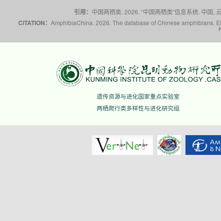
辽宁(6科11属17种)
引用：
中国两栖类. 2026. “中国两栖类”信息系统. 中国, 云南省
CITATION：
AmphibiaChina. 2026. The database of Chinese amphibians. Elec
内蒙古(5科7属10种)
宁夏(3科4属5种)
青海(6科7属8种)
遗传资源与进化国家重点实验室
山东(6科8属11种)
两栖爬行类多样性与进化研究组
山西(5科10属19种)
陕西(9科20属27种)
上海(6科9属13种)
四川(11科32属124种)
台湾(8科19属45种)