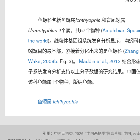
2022.
鱼螈科包括鱼螈属
和盲尾蚓属
Ichthyophis
2个属，共57个物种 (
Amphibian Speci
Uraeotyphlus
the world
)。线粒体基因组系统发育分析显示，吻蚓科
蚓螈目的最基部，紧接着分化出来的是鱼螈科 (
Zhang
Wake, 2009b
: Fig. 3)。
Maddin et al., 2012
结合形
子系统发育分析支持以上分子数据的研究结果。中国
该科鱼螈属1个物种，版纳鱼螈。
鱼螈属
Ichthyophis
引用：
中国两栖类. 2026. “中国两栖类”信息系统. 中国, 云南省,