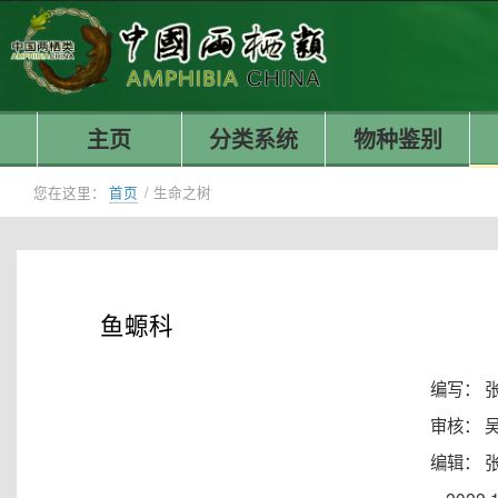
主页
分类系统
物种鉴别
您在这里：
首页
/
生命之树
鱼螈科
编写： 
审核： 
编辑： 