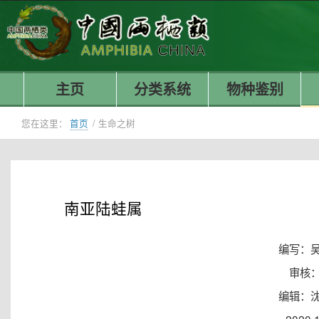
主页
分类系统
物种鉴别
您在这里：
首页
/
生命之树
南亚陆蛙属
编写：
审核
编辑：