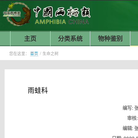
主页
分类系统
物种鉴别
您在这里：
首页
/
生命之树
雨蛙科
编写: 
审核:
编辑: 