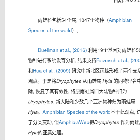
日期: 2023.0
雨蛙科包括54个属, 1047个物种（
Amphibian
Species of the world
）。
Duellman et al., (2016)
利用19个基因对雨蛙科5
物种进行系统发育分析, 结果支持
Faivovich et al., (20
和
Hua et al., (2009)
研究中新北区雨蛙形成了两个支
观点。于是将
从雨蛙属
的同物异名
Dryophytes
Hyla
除, 恢复了其有效性, 将原雨蛙属旧大陆物种归为
, 新大陆和少数几个亚洲物种归为雨蛙属
Dryophytes
。
Amphibian Species of the world
基于此观点, 
Hyla
了分类变动, 但
AmphibiaWeb
把
作为雨蛙
Dryophytes
的亚属处理。
Hyla