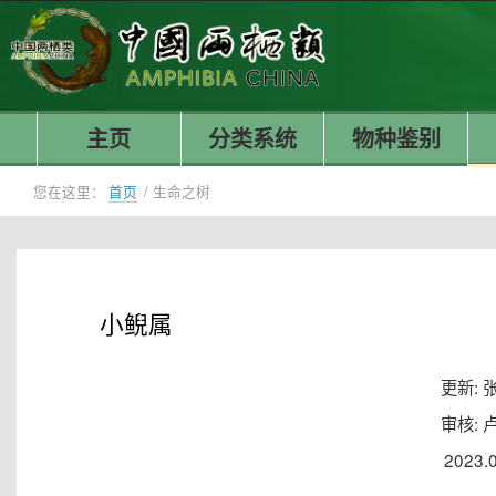
主页
分类系统
物种鉴别
您在这里：
首页
/
生命之树
小鲵属
更新: 
审核: 
2023.