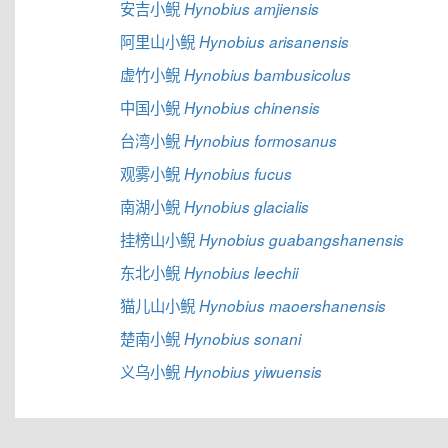
安吉小鲵
Hynobius amjiensis
阿里山小鲵
Hynobius arisanensis
虚竹小鲵
Hynobius bambusicolus
中国小鲵
Hynobius chinensis
台湾小鲵
Hynobius formosanus
观雾小鲵
Hynobius fucus
南湖小鲵
Hynobius glacialis
挂榜山小鲵
Hynobius guabangshanensis
东北小鲵
Hynobius leechii
猫儿山小鲵
Hynobius maoershanensis
楚南小鲵
Hynobius sonani
义乌小鲵
Hynobius yiwuensis