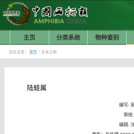
主页
分类系统
物种鉴别
您在这里：
首页
/
生命之树
陆蛙属
编写: 
审核:
编辑: 