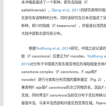
本冲绳县描述了一个新种，即先岛陆蛙（
F.
），
Djong et al., 2011
的研究表明中国
sakishimensis
东部也有该物种的分布，同时该研究在日本还描述了
新种，即川村陆蛙（
），并报道台湾西
F. kawamurai
大陆中部和北部均有分布。
根据
Yodthong et al., 2019
研究，中国之前记录
蛙（
）应更正为
。
Yodthong et
F. cancrivora
F. moodiei
2019
对分布于中国南方和东南亚地区的海陆蛙复合体
F
complex（
、
和
cancrivora
F. cancrivora
F. raja
F.
）进行分类和分布范围的重新厘定（Fig. 2）
moodiei
果表明
是
的次订同物异名，因此
F. raja
F. cancrivora
F. 
无效，同时界定
当前仅分布于克拉地峡以
F. cancrivora
泰国半岛、马来半岛西部和印度尼西亚等区域。
Fejer