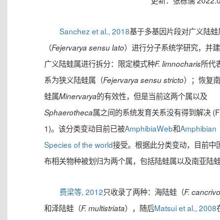
更新：张栋儒 2022.0
Sanchez et al., 2018
基于多基因片段对广义陆蛙
（
）进行分子系统学研究，并建
Fejervarya sensu lato
广义陆蛙属进行拆分：限定模式种
所代
F. limnocharis
系为狭义陆蛙属（
）；恢复
Fejervarya sensu stricto
蛙属
的有效性，但是当前这两个属以及
Minervarya
属之间的系统发育关系没有得到解决 (Fi
Sphaerotheca
1)。该分类变动目前已被
AmphibiaWeb
和
Amphibian
Species of the world
接受。根据此分类变动，目前中
布相关物种被划归为两个属，包括陆蛙属以及南亚陆
费梁等, 2012
只收录了两种：海陆蛙（
F. cancriv
和泽陆蛙（
），随后
Matsui et al., 2008
F. multistriata