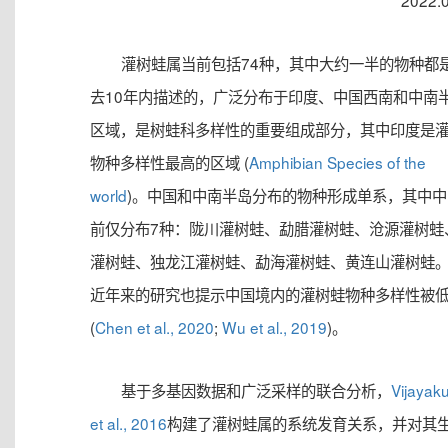
2022.
灌树蛙属当前包括74种，其中大约一半的物种都
去10年内描述的，广泛分布于印度、中国西南和中南
区域，是树蛙科多样性的重要组成部分，其中印度是
物种多样性最高的区域 (
Amphibian Species of the
world
)。中国和中南半岛分布的物种形成单系，其中中
前仅分布7种：陇川灌树蛙、勐腊灌树蛙、沧源灌树蛙
灌树蛙、独龙江灌树蛙、勐海灌树蛙、黄连山灌树蛙
近年来的研究也提示中国境内的灌树蛙物种多样性被
(
Chen et al., 2020
;
Wu et al., 2019
)。
基于多基因数据和广泛采样的联合分析，
Vijayak
et al., 2016
构建了灌树蛙属的系统发育关系，并对其