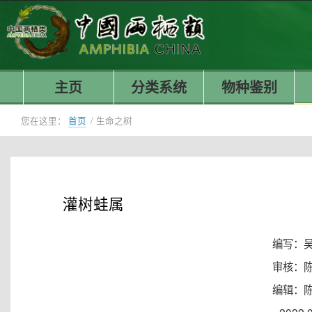
主页
分类系统
物种鉴别
您在这里：
首页
/
生命之树
灌树蛙属
编写：
审核：
编辑：