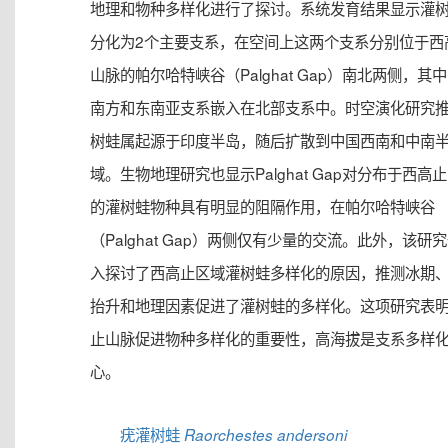
地理和物种多样化进行了探讨。系统发育结果显示灌
分化为2个主要支系，在空间上这两个支系分别位于西
山脉的帕尔哈特峡谷（Palghat Gap）南北两侧，其
南方和东南亚支系嵌入在北部支系中。时空演化研究
树蛙属起源于印度半岛，随后扩散到中国西南和中南
域。生物地理研究也显示Palghat Gap对分布于西高
的灌树蛙物种具有明显的阻隔作用，在帕尔哈特峡谷
（Palghat Gap）两侧仅有少量的交流。此外，该研
入探讨了西高止区域灌树蛙多样化的原因，推测冰期
抬升和地理因素促进了灌树蛙的多样化。这项研究表
止山脉促进物种多样化的重要性，高海拔是支系多样
心。
疣灌树蛙
Raorchestes andersoni