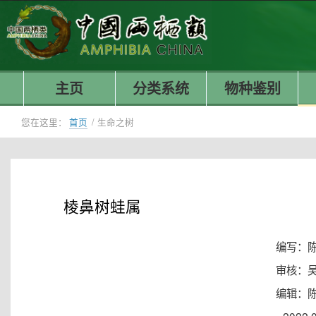
主页
分类系统
物种鉴别
您在这里：
首页
/
生命之树
棱鼻树蛙属
编写：
审核：
编辑：