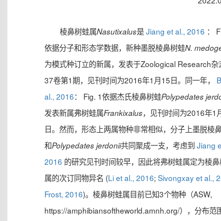
2022.
棱鼻树蛙属
是
Jiang et al., 2016
： Fi
Nasutixalus
依据分子和形态学数据，新种墨脱棱鼻树蛙
N. medoge
为模式种订立的新属，发表于Zoological Research
37卷第1期，见刊时间为2016年1月15日。同一年，
B
al., 2016
： Fig. 1依据杰氏棱鼻树蛙
Polypedates jerdo
发表新属弗树蛙属
，见刊时间为2016年1月
Frankixalus
日。然而，形态上两属物种非常相似，分子上墨脱棱
和
共同聚成一支，考虑到
Jiang et
Polypedates jerdonii
2016
的研究见刊时间较早，因此将弗树蛙属定为棱鼻
属的次订同物异名 (
Li et al., 2016
;
Sivongxay et al., 
Frost, 2016
)。棱鼻树蛙属目前已知3个物种（ASW,
https://amphibiansoftheworld.amnh.org/），分布