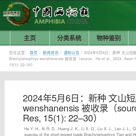
主页
分类系统
物种鉴别
您在这里：
首页
/
新闻资讯
/
通知公告
/
2024年5月6日：新种 文山短
Brachytarsophrys wenshanensis 被收录（source：He et al., 2024. Asian H
15(1): 22–30）
2024年5月6日：新种 文山短腿蟾 
wenshanensis 被收录（source：H
Res, 15(1): 22–30）
He Y. H., Ai R. D., Huang J. K., Li X. Q., Liu X. L., Lan J. L.
species of the short-legged toads Brachytarsophrys Tian and 