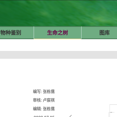
物种鉴别
生命之树
图库
编写: 张栋儒
审核: 卢宸祺
编辑: 张栋儒