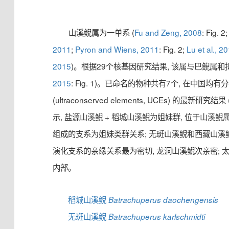
山溪鲵属为一单系 (
Fu and Zeng, 2008
: Fig. 2
2011
;
Pyron and Wiens, 2011
: Fig. 2;
Lu et al., 2
2015
)。根据29个核基因研究结果, 该属与巴鲵属和
2015
: Fig. 1)。已命名的物种共有7个, 在中国均
(ultraconserved elements, UCEs) 的最新研究结果 
示, 盐源山溪鲵 + 稻城山溪鲵为姐妹群, 位于山溪
组成的支系为姐妹类群关系; 无斑山溪鲵和西藏山溪
演化支系的亲缘关系最为密切, 龙洞山溪鲵次亲密;
内部。
稻城山溪鲵
Batrachuperus daochengensis
无斑山溪鲵
Batrachuperus karlschmidti