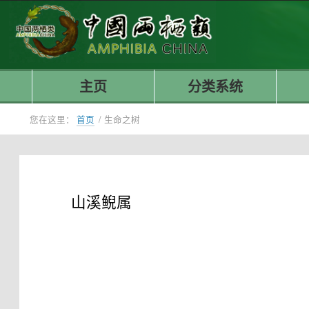
主页
分类系统
您在这里：
首页
/
生命之树
山溪鲵属