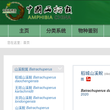
主页
分类系统
物种鉴别
您在这里：
首页
山溪鲵属
Batrachuperus
稻城山溪鲵
(dào
稻城山溪鲵
Batrachuperus
图
daochengensis
无斑山溪鲵
Batrachuperus
Batrachuperus
d
karlschmidti
2020
龙洞山溪鲵
Batrachuperus
londongensis
山溪鲵
Batrachuperus