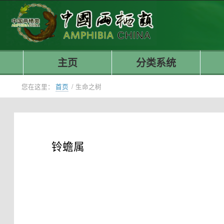
主页
分类系统
您在这里：
首页
/
生命之树
铃蟾属