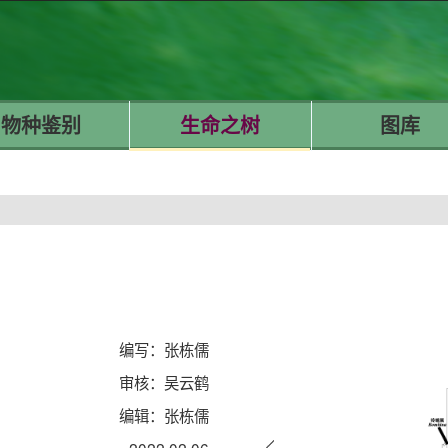
物种鉴别
生命之树
图库
编写：张栋儒
审核：吴云鹤
编辑：张栋儒