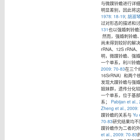
与微蹼铃蟾进行详
明显差别，因此将
1978: 18-19
;
胡淑琴等
过对形态的描述和
131
也以强婚刺铃蟾
然而，强婚刺铃蟾
尚未得到较好的解
rRNA、12S rRNA、
明，微蹼铃蟾、强
一个单系，利川铃
2009: 70-83
在三个
16SrRNA）和两个
发现大蹼铃蟾与强
姐妹群，遗传分化
一个单系，位于基
系；
Pabijan et al.,
Zheng et al., 2009:
蹼铃蟾的关系与
Yu e
70-83
研究结果均不
蹼铃蟾作为二者的
et al., 2009: 70-83