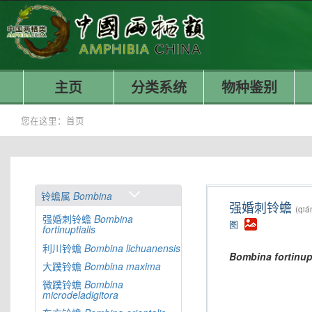
主页
分类系统
物种鉴别
您在这里：
首页
铃蟾属
Bombina
强婚刺铃蟾
(qiá
强婚刺铃蟾
Bombina
图
fortinuptialis
利川铃蟾
Bombina
lichuanensis
Bombina
fortinup
大蹼铃蟾
Bombina
maxima
微蹼铃蟾
Bombina
microdeladigitora