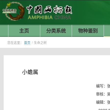
主页
分类系统
物种鉴别
您在这里：
首页
/
生命之树
小蟾属
编写：
审核：
编辑：