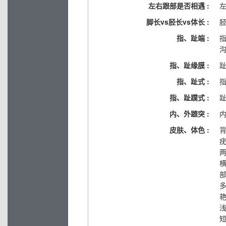
左右跟部是否相遇 :
脚长vs胫长vs体长 :
指、趾端 :
指、趾缘膜 :
指、趾式 :
指
指、趾蹼式 :
内、外蹠突 :
皮肤、体色 :