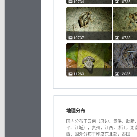
10734
10735
花姬蛙 Microhyla pulchra
花姬蛙 Microhy
忻锐 2023-04-17 23:25:52
忻锐 2023-04-
中国广东 ACM id:10734
中国广东 ACM 
10737
10738
花姬蛙 Microhyla pulchra
花姬蛙 Microhy
忻锐 2023-04-17 23:29:10
忻锐 2023-04-
中国广东 ACM id:10737
中国广东 ACM 
11263
12035
花姬蛙 Microhyla pulchra
花姬蛙 Microhy
付忠熊 2023-10-05
徐天旸 2025-
23:19:09 中国云南 ACM
20:04:11 
id:11263
id:12035
地理分布
国内分布于云南（屏边、景洪、勐腊
平、江城），贵州，江西，浙江，湖
西；国外分布于印度东北部，泰国