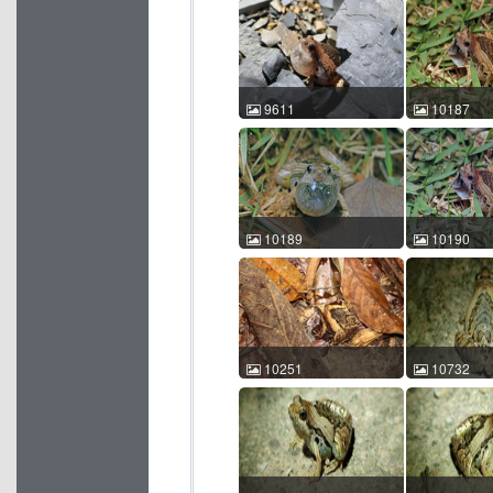
李辰亮（黑宝） 2016-08-
卢宸祺 卢宸祺 2
24 21:38:15 中国广东 ACM
02:08:12 
id:8630
id:9384
9611
10187
花姬蛙 Microhyla pulchra
花姬蛙 Microhy
刘建中 2021-07-18
叶 润田 2022-
22:15:58 中国广西 ACM
21:04:56 
id:9611
id:10187
10189
10190
花姬蛙 Microhyla pulchra
花姬蛙 Microhy
叶 润田 2022-03-31
叶 润田 2022-
21:27:58 中国广东 ACM
21:04:57 
id:10189
id:10190
10251
10732
花姬蛙 Microhyla pulchra
花姬蛙 Microhy
付超 2017-05-09 10:14:30
忻锐 2023-04-
中国海南 ACM id:10251
中国广东 ACM 