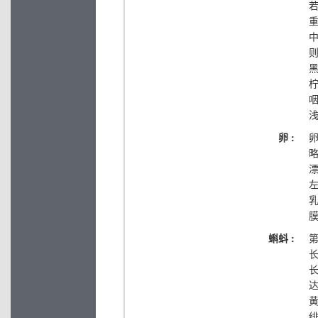
重
卵 :
略
漂
膜
蝌蚪 :
第