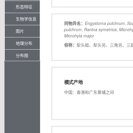
形态特征
生物学信息
同物异名：
Engystoma
pulchrum
,
Sc
pulchrum
,
Ranina
symetrica
,
Microh
图片
Microhyla
major
地理分布
俗称：
犁头蛙、犁头另、三角另、三
分布图
模式产地
中国：香港和广东黄埔之间