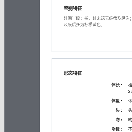
鉴别特征
趾间半蹼；指、趾末端无吸盘及纵沟；
及股后多为柠檬黄色。
形态特征
体长 :
雄
2
体型 :
头 :
吻 :
吻棱 :