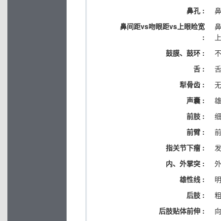
鼻孔 :
鼻间距vs吻眼距vs上眼睑宽
:
鼓膜、鼓环 :
舌 :
犁骨齿 :
声囊 :
前肢 :
前臂 :
指关节下瘤 :
内、外掌突 :
雄性线 :
后肢 :
后肢贴体前伸 :