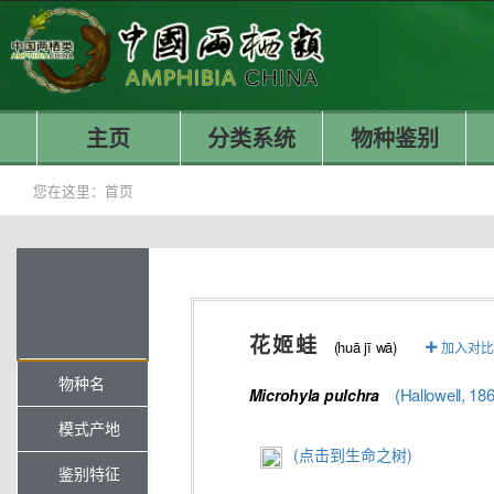
主页
分类系统
物种鉴别
您在这里：
首页
花姬蛙
(huā jī wā)
加入对比
物种名
(Hallowell, 18
Microhyla
pulchra
模式产地
(点击到生命之树)
鉴别特征