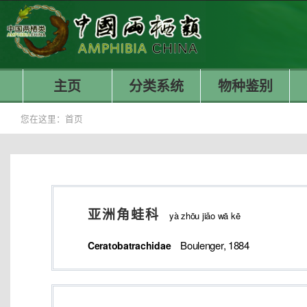
主页
分类系统
物种鉴别
您在这里：
首页
亚洲角蛙科
yà zhōu jiǎo wā kē
Boulenger, 1884
Ceratobatrachidae