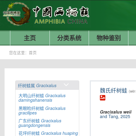
主页
分类系统
物种鉴别
您在这里：
首页
纤树蛙属
Gracixalus
魏氏纤树蛙
(wèi
大明山纤树蛙
Gracixalus
damingshanensis
黑眼睑纤树蛙
Gracixalus
Gracixalus
weii
gracilipes
and Tang, 2025
广东纤树蛙
Gracixalus
guangdongensis
花坪纤树蛙
Gracixalus
huaping