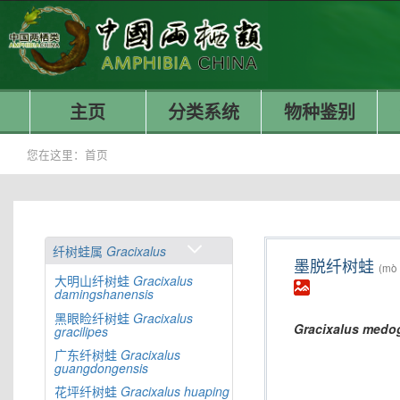
主页
分类系统
物种鉴别
您在这里：
首页
纤树蛙属
Gracixalus
墨脱纤树蛙
(mò 
大明山纤树蛙
Gracixalus
damingshanensis
黑眼睑纤树蛙
Gracixalus
Gracixalus
medog
gracilipes
广东纤树蛙
Gracixalus
guangdongensis
花坪纤树蛙
Gracixalus
huaping