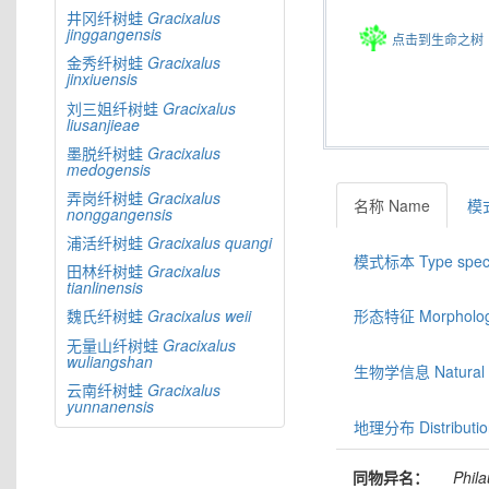
井冈纤树蛙
Gracixalus
jinggangensis
点击到生命之树
金秀纤树蛙
Gracixalus
jinxiuensis
刘三姐纤树蛙
Gracixalus
liusanjieae
墨脱纤树蛙
Gracixalus
medogensis
弄岗纤树蛙
Gracixalus
名称 Name
模式
nonggangensis
浦活纤树蛙
Gracixalus
quangi
模式标本 Type spec
田林纤树蛙
Gracixalus
tianlinensis
魏氏纤树蛙
Gracixalus
weii
形态特征 Morphologic
无量山纤树蛙
Gracixalus
wuliangshan
生物学信息 Natural hi
云南纤树蛙
Gracixalus
yunnanensis
地理分布 Distributio
同物异名：
Phila