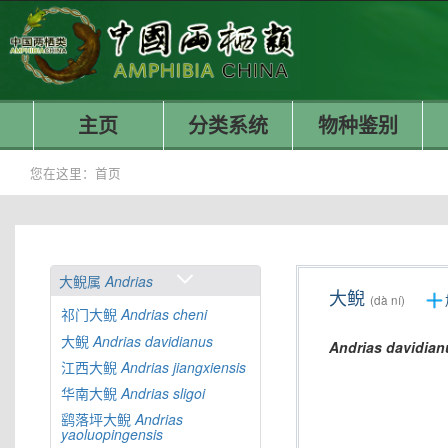
主页
分类系统
物种鉴别
您在这里：
首页
大鲵属
Andrias
大鲵
(dà ní)
祁门大鲵
Andrias
cheni
大鲵
Andrias
davidianus
Andrias
davidian
江西大鲵
Andrias
jiangxiensis
华南大鲵
Andrias
sligoi
鹞落坪大鲵
Andrias
yaoluopingensis