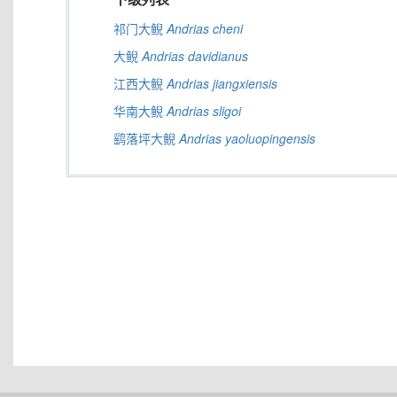
祁门大鲵
Andrias
cheni
大鲵
Andrias
davidianus
江西大鲵
Andrias
jiangxiensis
华南大鲵
Andrias
sligoi
鹞落坪大鲵
Andrias
yaoluopingensis