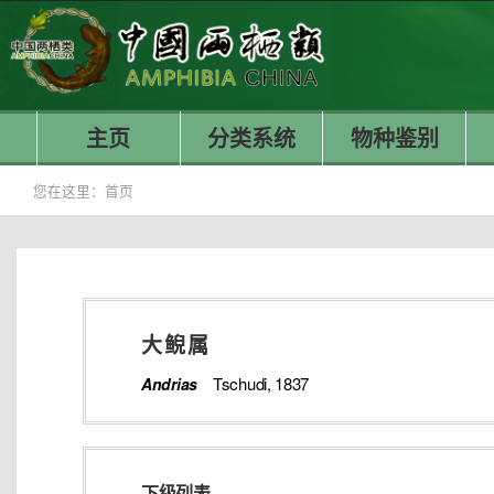
主页
分类系统
物种鉴别
您在这里：
首页
大鲵属
Tschudi, 1837
Andrias
下级列表