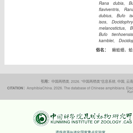
Rana
dubia
,
Bu
flaviventris
,
Ran
dubius
,
Bufo
is
isos
,
Docidophr
melanostictus
,
B
Bufo
tienhoensis
kamblei
,
Docido
俗名：
癞蛤蟆、蛤
引用：
中国两栖类. 2026. “中国两栖类”信息系统. 中国, 云南省,
CITATION：
AmphibiaChina. 2026. The database of Chinese amphibians. Electr
Kun
遗传资源与进化国家重点实验室