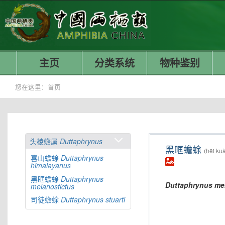
主页
分类系统
物种鉴别
您在这里：
首页
头棱蟾属
Duttaphrynus
黑眶蟾蜍
(hēi ku
喜山蟾蜍
Duttaphrynus
himalayanus
黑眶蟾蜍
Duttaphrynus
Duttaphrynus
me
melanostictus
司徒蟾蜍
Duttaphrynus
stuarti