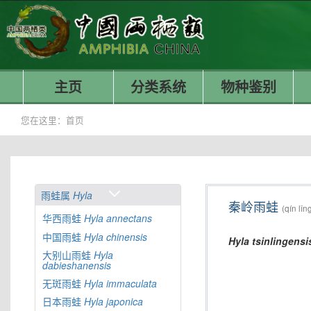
主页
分类系统
物种鉴别
您在这里：
首页
雨蛙属
Hyla
秦岭雨蛙
(qín lǐn
华西雨蛙
Hyla
annectans
中国雨蛙
Hyla
chinensis
Hyla
tsinlingensi
大别山雨蛙
Hyla
dabieshanensis
无斑雨蛙
Hyla
immaculata
日本雨蛙
Hyla
japonica