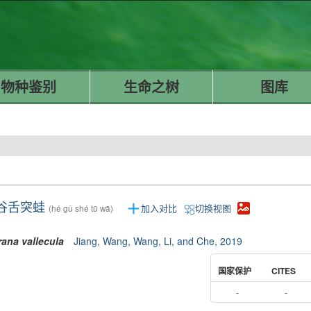
物种鉴别
生命之树
图库
谷舌突蛙
加入对比
切换视图
(hé gǔ shé tū wā)
rana
vallecula
Jiang, Wang, Wang, Li, and Che, 2019
国家保护
CITES
-
-