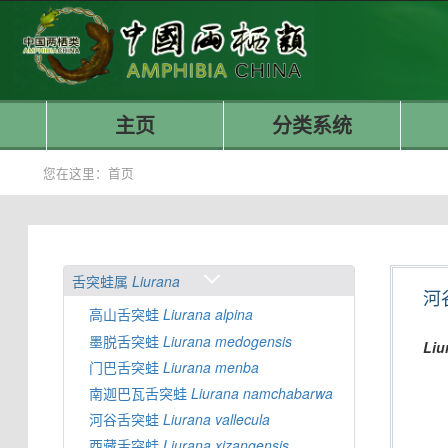
主页
分类系统
您在这里：
首页
舌突蛙属
Liurana
河
高山舌突蛙
Liurana
alpina
墨脱舌突蛙
Liurana
medogensis
Liu
门巴舌突蛙
Liurana
menba
南迦巴瓦舌突蛙
Liurana
namchabarwa
河谷舌突蛙
Liurana
vallecula
西藏舌突蛙
Liurana
xizangensis