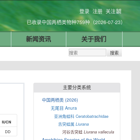
登录
注册
关注
已收录中国两栖类物种759种（2026-07-23）
新闻资讯
关于我们
主要分类系统
中国两栖类 (2026)
无尾目 Anura
亚洲角蛙科 Ceratobatrachidae
IUCN
舌突蛙属
Liurana
DD
河谷舌突蛙
Liurana
vallecula
Amphibian Species of the World