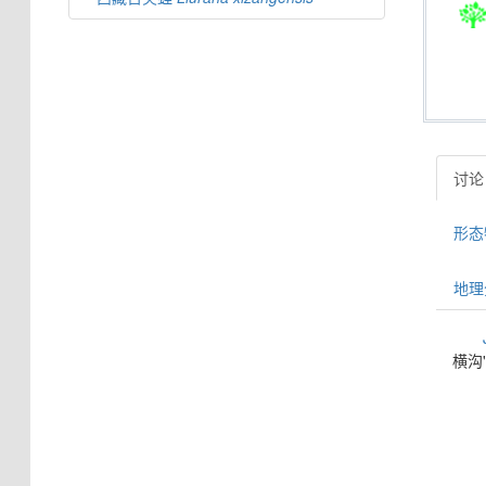
讨论 
形态特
地理分
横沟