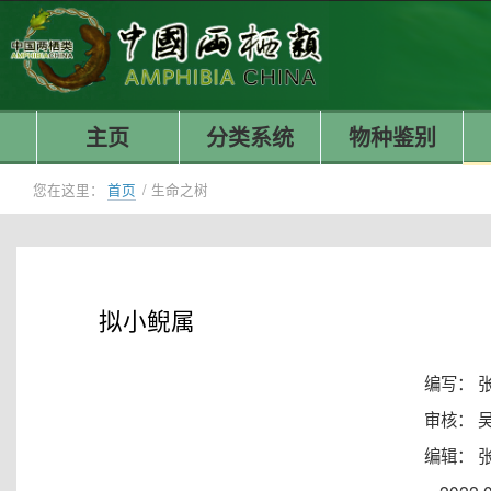
主页
分类系统
物种鉴别
您在这里：
首页
/
生命之树
拟小鲵属
编写： 
审核： 
编辑： 