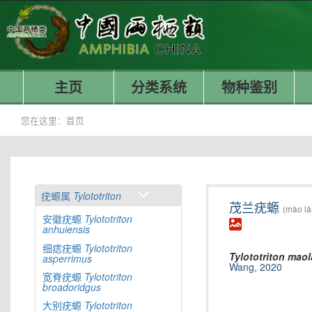
主页
分类系统
物种鉴别
您在这里：
首页
疣螈属
Tylototriton
茂兰疣螈
(mào lá
安徽疣螈
Tylototriton
anhuiensis
细痣疣螈
Tylototriton
Tylototriton
maol
asperrimus
Wang, 2020
宽脊疣螈
Tylototriton
broadoridgus
大别疣螈
Tylototriton