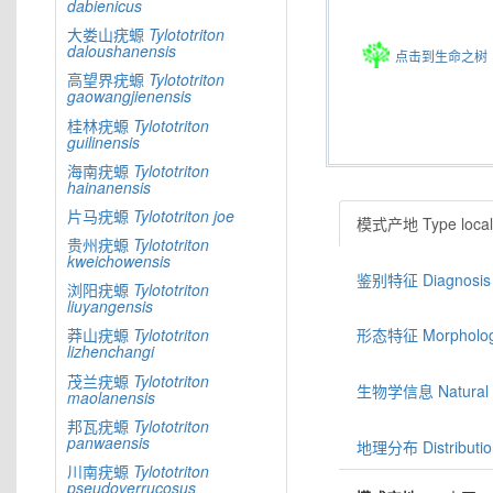
dabienicus
大娄山疣螈
Tylototriton
daloushanensis
点击到生命之树
高望界疣螈
Tylototriton
gaowangjienensis
桂林疣螈
Tylototriton
guilinensis
海南疣螈
Tylototriton
hainanensis
片马疣螈
Tylototriton
joe
模式产地 Type locali
贵州疣螈
Tylototriton
kweichowensis
鉴别特征 Diagnosis
浏阳疣螈
Tylototriton
liuyangensis
莽山疣螈
Tylototriton
形态特征 Morphologic
lizhenchangi
茂兰疣螈
Tylototriton
生物学信息 Natural hi
maolanensis
邦瓦疣螈
Tylototriton
panwaensis
地理分布 Distributio
川南疣螈
Tylototriton
pseudoverrucosus