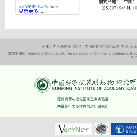
模式产地：
中国：
丽色疣螈
Tylototriton
（25.307194° N, 
显示更多......
pulcherrimus
红瘰疣螈
Tylototriton
shanjing
辛氏疣螈
Tylototriton
sini
大凉疣螈
Tylototriton
taliangensis
引用：
中国两栖类. 2026. “中国两栖类”信息系统. 中国, 云南省,
桐梓疣螈
Tylototriton
tongziensis
CITATION：
AmphibiaChina. 2026. The database of Chinese amphibians. Electr
Kun
棕黑疣螈
Tylototriton
verrucosus
文县疣螈
Tylototriton
wenxianensis
五峰疣螈
Tylototriton
wufengensis
滇南疣螈
Tylototriton
yangi
遗传资源与进化国家重点实验室
蔡氏疣螈
Tylototriton
ziegleri
两栖爬行类多样性与进化研究组