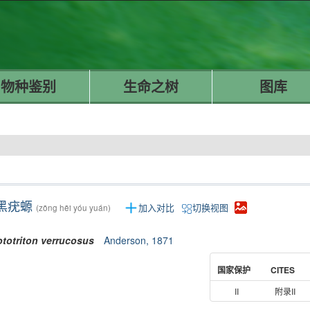
物种鉴别
生命之树
图库
黑疣螈
加入对比
切换视图
(zōng hēi yóu yuán)
ototriton
verrucosus
Anderson, 1871
国家保护
CITES
II
附录II