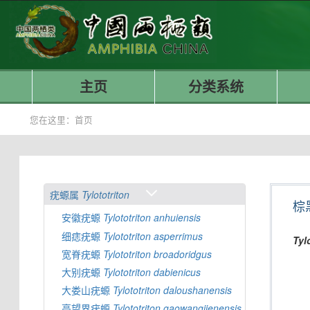
主页
分类系统
您在这里：
首页
疣螈属
Tylototriton
棕
安徽疣螈
Tylototriton
anhuiensis
细痣疣螈
Tylototriton
asperrimus
Tyl
宽脊疣螈
Tylototriton
broadoridgus
大别疣螈
Tylototriton
dabienicus
大娄山疣螈
Tylototriton
daloushanensis
高望界疣螈
Tylototriton
gaowangjienensis