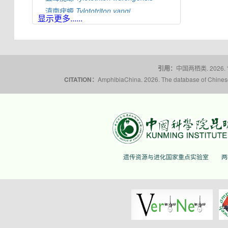
滇南疣螈
Tylototriton
yangi
显示更多......
蔡氏疣螈
Tylototriton
ziegleri
引用：
中国两栖类. 2026.
CITATION：
AmphibiaChina. 2026. The database of Chinese 
遗传资源与进化国家重点实验室
两