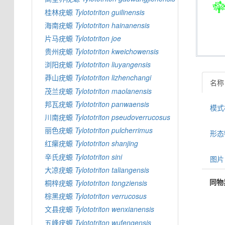
桂林疣螈
Tylototriton
guilinensis
海南疣螈
Tylototriton
hainanensis
片马疣螈
Tylototriton
joe
贵州疣螈
Tylototriton
kweichowensis
浏阳疣螈
Tylototriton
liuyangensis
莽山疣螈
Tylototriton
lizhenchangi
名称
茂兰疣螈
Tylototriton
maolanensis
邦瓦疣螈
Tylototriton
panwaensis
模式标
川南疣螈
Tylototriton
pseudoverrucosus
丽色疣螈
Tylototriton
pulcherrimus
形态特
红瘰疣螈
Tylototriton
shanjing
辛氏疣螈
Tylototriton
sini
图片 
大凉疣螈
Tylototriton
taliangensis
同物
桐梓疣螈
Tylototriton
tongziensis
棕黑疣螈
Tylototriton
verrucosus
文县疣螈
Tylototriton
wenxianensis
五峰疣螈
Tylototriton
wufengensis