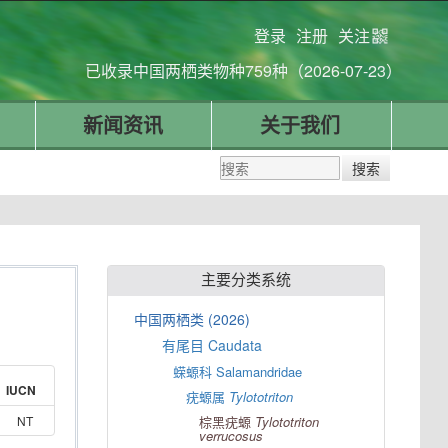
登录
注册
关注
已收录中国两栖类物种759种（2026-07-23）
新闻资讯
关于我们
主要分类系统
中国两栖类 (2026)
有尾目 Caudata
蝾螈科 Salamandridae
IUCN
疣螈属
Tylototriton
NT
棕黑疣螈
Tylototriton
verrucosus