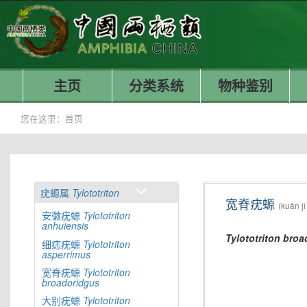
主页
分类系统
物种鉴别
您在这里：
首页
疣螈属
Tylototriton
宽脊疣螈
(kuān j
安徽疣螈
Tylototriton
anhuiensis
Tylototriton
broa
细痣疣螈
Tylototriton
asperrimus
宽脊疣螈
Tylototriton
broadoridgus
大别疣螈
Tylototriton