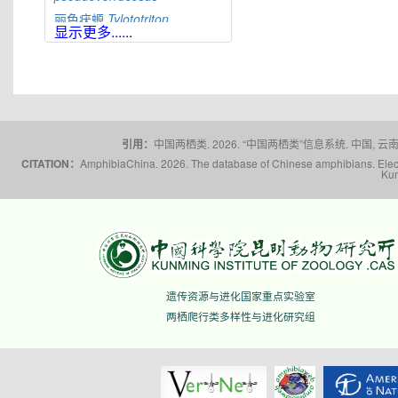
丽色疣螈
Tylototriton
显示更多......
pulcherrimus
红瘰疣螈
Tylototriton
shanjing
辛氏疣螈
Tylototriton
sini
大凉疣螈
Tylototriton
taliangensis
桐梓疣螈
Tylototriton
引用：
中国两栖类. 2026. “中国两栖类”信息系统. 中国, 云南省,
tongziensis
CITATION：
AmphibiaChina. 2026. The database of Chinese amphibians. Electr
Kun
棕黑疣螈
Tylototriton
verrucosus
文县疣螈
Tylototriton
wenxianensis
五峰疣螈
Tylototriton
wufengensis
滇南疣螈
Tylototriton
yangi
遗传资源与进化国家重点实验室
蔡氏疣螈
Tylototriton
ziegleri
两栖爬行类多样性与进化研究组