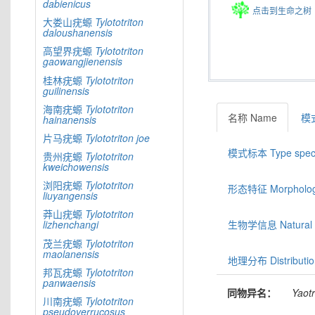
dabienicus
点击到生命之树
大娄山疣螈
Tylototriton
daloushanensis
高望界疣螈
Tylototriton
gaowangjienensis
桂林疣螈
Tylototriton
guilinensis
海南疣螈
Tylototriton
名称 Name
模式
hainanensis
片马疣螈
Tylototriton
joe
模式标本 Type spec
贵州疣螈
Tylototriton
kweichowensis
浏阳疣螈
Tylototriton
形态特征 Morphologic
liuyangensis
莽山疣螈
Tylototriton
生物学信息 Natural hi
lizhenchangi
茂兰疣螈
Tylototriton
maolanensis
地理分布 Distributio
邦瓦疣螈
Tylototriton
panwaensis
同物异名：
Yaotr
川南疣螈
Tylototriton
pseudoverrucosus