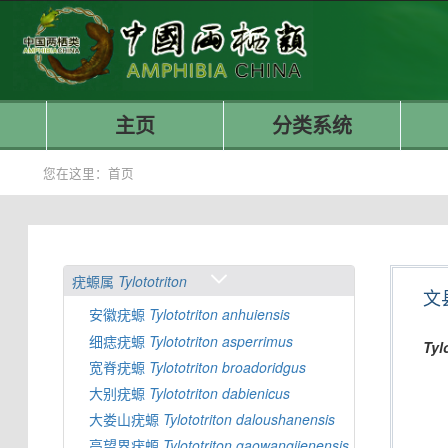
主页
分类系统
您在这里：
首页
疣螈属
Tylototriton
文
安徽疣螈
Tylototriton
anhuiensis
细痣疣螈
Tylototriton
asperrimus
Tyl
宽脊疣螈
Tylototriton
broadoridgus
大别疣螈
Tylototriton
dabienicus
大娄山疣螈
Tylototriton
daloushanensis
高望界疣螈
Tylototriton
gaowangjienensis