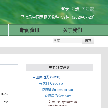
登录
注册
关注
已收录中国两栖类物种759种（2026-07-23）
新闻资讯
关于我们
主要分类系统
中国两栖类 (2026)
有尾目 Caudata
蝾螈科 Salamandridae
IUCN
疣螈属
Tylototriton
VU
文县疣螈
Tylototriton
wenxianensis