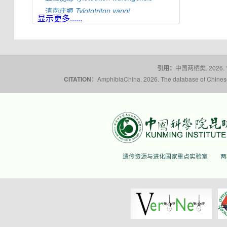
滇南疣螈
Tylototriton
yangi
显示更多......
蔡氏疣螈
Tylototriton
ziegleri
引用：
中国两栖类. 2026.
CITATION：
AmphibiaChina. 2026. The database of Chinese 
遗传资源与进化国家重点实验室
两