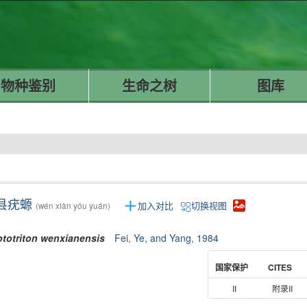
物种鉴别
生命之树
图库
县疣螈
加入对比
切换视图
(wén xiàn yóu yuán)
ototriton
wenxianensis
Fei, Ye, and Yang, 1984
国家保护
CITES
II
附录II