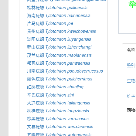
桂林疣螈
Tylototriton
guilinensis
海南疣螈
Tylototriton
hainanensis
片马疣螈
Tylototriton
joe
贵州疣螈
Tylototriton
kweichowensis
浏阳疣螈
Tylototriton
liuyangensis
莽山疣螈
Tylototriton
lizhenchangi
名称
茂兰疣螈
Tylototriton
maolanensis
邦瓦疣螈
Tylototriton
panwaensis
鉴别特
川南疣螈
Tylototriton
pseudoverrucosus
丽色疣螈
Tylototriton
pulcherrimus
生物学信
红瘰疣螈
Tylototriton
shanjing
辛氏疣螈
Tylototriton
sini
维护
大凉疣螈
Tylototriton
taliangensis
同物
桐梓疣螈
Tylototriton
tongziensis
棕黑疣螈
Tylototriton
verrucosus
文县疣螈
Tylototriton
wenxianensis
五峰疣螈
Tylototriton
wufengensis