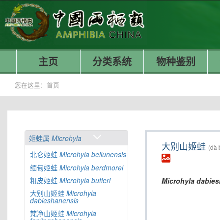
主页
分类系统
物种鉴别
您在这里：
首页
姬蛙属
Microhyla
大别山姬蛙
(dà 
北仑姬蛙
Microhyla
beilunensis
缅甸姬蛙
Microhyla
berdmorei
粗皮姬蛙
Microhyla
butleri
Microhyla
dabies
大别山姬蛙
Microhyla
dabieshanensis
梵净山姬蛙
Microhyla