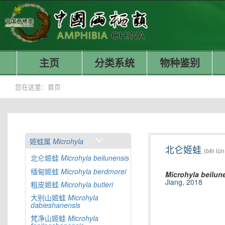
主页
分类系统
物种鉴别
您在这里：
首页
姬蛙属
Microhyla
北仑姬蛙
(běi lún
北仑姬蛙
Microhyla
beilunensis
缅甸姬蛙
Microhyla
berdmorei
Microhyla
beilun
Jiang, 2018
粗皮姬蛙
Microhyla
butleri
大别山姬蛙
Microhyla
dabieshanensis
梵净山姬蛙
Microhyla