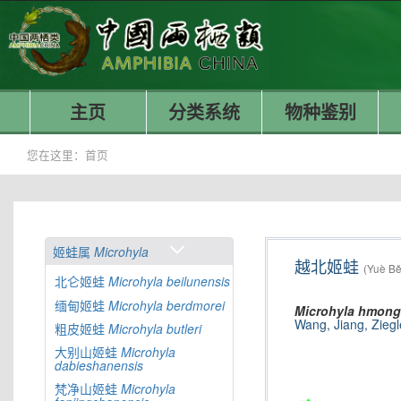
主页
分类系统
物种鉴别
您在这里：
首页
姬蛙属
Microhyla
越北姬蛙
(Yuè Bě
北仑姬蛙
Microhyla
beilunensis
缅甸姬蛙
Microhyla
berdmorei
Microhyla
hmong
Wang, Jiang, Zieg
粗皮姬蛙
Microhyla
butleri
大别山姬蛙
Microhyla
dabieshanensis
梵净山姬蛙
Microhyla