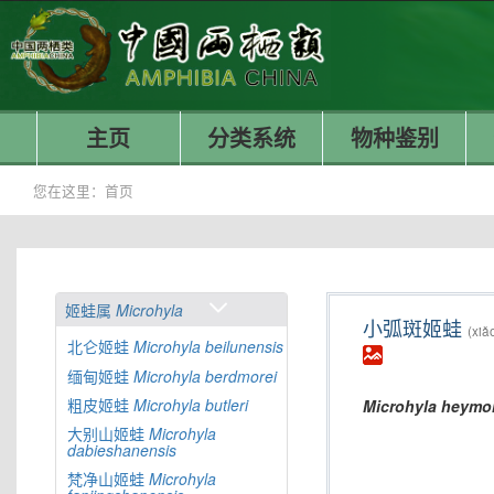
主页
分类系统
物种鉴别
您在这里：
首页
姬蛙属
Microhyla
小弧斑姬蛙
(xiǎ
北仑姬蛙
Microhyla
beilunensis
缅甸姬蛙
Microhyla
berdmorei
粗皮姬蛙
Microhyla
butleri
Microhyla
heymo
大别山姬蛙
Microhyla
dabieshanensis
梵净山姬蛙
Microhyla