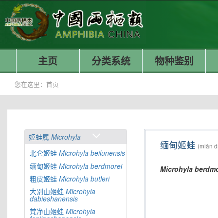
主页
分类系统
物种鉴别
您在这里：
首页
姬蛙属
Microhyla
缅甸姬蛙
(miǎn di
北仑姬蛙
Microhyla
beilunensis
缅甸姬蛙
Microhyla
berdmorei
Microhyla
berdmo
粗皮姬蛙
Microhyla
butleri
大别山姬蛙
Microhyla
dabieshanensis
梵净山姬蛙
Microhyla