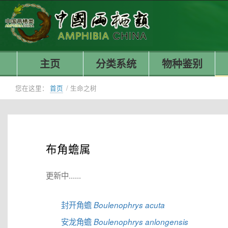
主页
分类系统
物种鉴别
您在这里：
首页
/
生命之树
布角蟾属
更新中......
封开角蟾
Boulenophrys acuta
安龙角蟾
Boulenophrys anlongensis