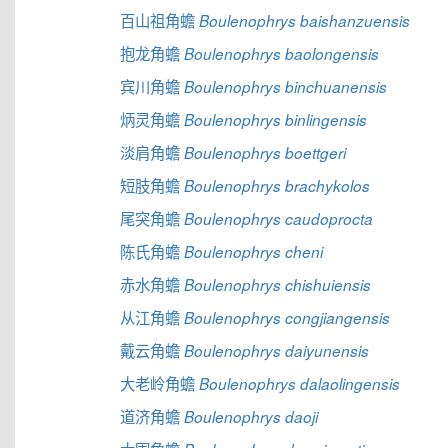
百山祖角蟾
Boulenophrys baishanzuensis
抱龙角蟾
Boulenophrys baolongensis
宾川角蟾
Boulenophrys binchuanensis
炳灵角蟾
Boulenophrys binlingensis
淡肩角蟾
Boulenophrys boettgeri
短肢角蟾
Boulenophrys brachykolos
尾突角蟾
Boulenophrys caudoprocta
陈氏角蟾
Boulenophrys cheni
赤水角蟾
Boulenophrys chishuiensis
从江角蟾
Boulenophrys congjiangensis
戴云角蟾
Boulenophrys daiyunensis
大老岭角蟾
Boulenophrys dalaolingensis
道济角蟾
Boulenophrys daoji