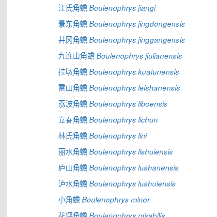
江氏角蟾
Boulenophrys jiangi
景东角蟾
Boulenophrys jingdongensis
井冈角蟾
Boulenophrys jinggangensis
九连山角蟾
Boulenophrys jiulianensis
挂墩角蟾
Boulenophrys kuatunensis
雷山角蟾
Boulenophrys leishanensis
荔波角蟾
Boulenophrys liboensis
立春角蟾
Boulenophrys lichun
林氏角蟾
Boulenophrys lini
丽水角蟾
Boulenophrys lishuiensis
庐山角蟾
Boulenophrys lushanensis
泸水角蟾
Boulenophrys lushuiensis
小角蟾
Boulenophrys minor
花坪角蟾
Boulenophrys mirabilis