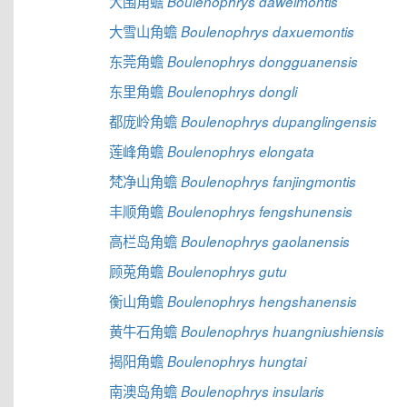
大围角蟾
Boulenophrys daweimontis
大雪山角蟾
Boulenophrys daxuemontis
东莞角蟾
Boulenophrys dongguanensis
东里角蟾
Boulenophrys dongli
都庞岭角蟾
Boulenophrys dupanglingensis
莲峰角蟾
Boulenophrys elongata
梵净山角蟾
Boulenophrys fanjingmontis
丰顺角蟾
Boulenophrys fengshunensis
高栏岛角蟾
Boulenophrys gaolanensis
顾莵角蟾
Boulenophrys gutu
衡山角蟾
Boulenophrys hengshanensis
黄牛石角蟾
Boulenophrys huangniushiensis
揭阳角蟾
Boulenophrys hungtai
南澳岛角蟾
Boulenophrys insularis