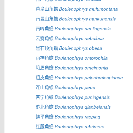
幕阜山角蟾
Boulenophrys mufumontana
南昆山角蟾
Boulenophrys nankunensis
南岭角蟾
Boulenophrys nanlingensis
云雾角蟾
Boulenophrys nebulosa
黑石顶角蟾
Boulenophrys obesa
雨神角蟾
Boulenophrys ombrophila
峨眉角蟾
Boulenophrys omeimontis
粗皮角蟾
Boulenophrys palpebralespinosa
连山角蟾
Boulenophrys pepe
普宁角蟾
Boulenophrys puningensis
黔北角蟾
Boulenophrys qianbeiensis
饶平角蟾
Boulenophrys raoping
红股角蟾
Boulenophrys rubrimera