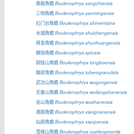
桑植角蟾
Boulenophrys sangzhiensis
三明角蟾
Boulenophrys sanmingensis
石门台角蟾
Boulenophrys shimentaina
水城角蟾
Boulenophrys shuichengensis
舜皇角蟾
Boulenophrys shunhuangensis
棘指角蟾
Boulenophrys spinata
铜钹山角蟾
Boulenophrys tongboensis
棘疣角蟾
Boulenophrys tuberogranulata
武功山角蟾
Boulenophrys wugongensis
无量山角蟾
Boulenophrys wuliangshanensis
巫山角蟾
Boulenophrys wushanensis
湘南角蟾
Boulenophrys xiangnanensis
仙居角蟾
Boulenophrys xianjuensis
雪峰山角蟾
Boulenophrys xuefengmontis