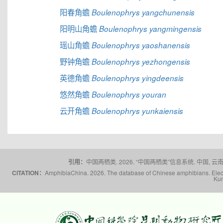
阳春角蟾
Boulenophrys yangchunensis
阳明山角蟾
Boulenophrys yangmingensis
瑶山角蟾
Boulenophrys yaoshanensis
野钟角蟾
Boulenophrys yezhongensis
英德角蟾
Boulenophrys yingdeensis
悠然角蟾
Boulenophrys youran
云开角蟾
Boulenophrys yunkaiensis
引用：
中国两栖类. 2026. “中国两栖类”信息系统. 中国, 云南省,
CITATION：
AmphibiaChina. 2026. The database of Chinese amphibians. Electr
Kun