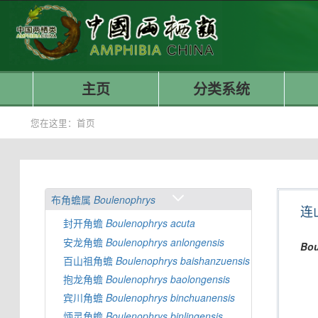
主页
分类系统
您在这里：
首页
布角蟾属
Boulenophrys
连
封开角蟾
Boulenophrys
acuta
安龙角蟾
Boulenophrys
anlongensis
Bou
百山祖角蟾
Boulenophrys
baishanzuensis
抱龙角蟾
Boulenophrys
baolongensis
宾川角蟾
Boulenophrys
binchuanensis
炳灵角蟾
Boulenophrys
binlingensis