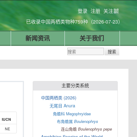
登录
注册
关注
已收录中国两栖类物种759种（2026-07-23）
新闻资讯
关于我们
主要分类系统
中国两栖类 (2026)
无尾目 Anura
角蟾科 Megophryidae
IUCN
布角蟾属
Boulenophrys
NE
连山角蟾
Boulenophrys
pepe
Amphibian Species of the World