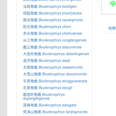
淡肩角蟾
Boulenophrys
boettgeri
短肢角蟾
Boulenophrys
brachykolos
尾突角蟾
Boulenophrys
caudoprocta
陈氏角蟾
Boulenophrys
cheni
地理分
赤水角蟾
Boulenophrys
chishuiensis
从江角蟾
Boulenophrys
congjiangensis
戴云角蟾
Boulenophrys
daiyunensis
大老岭角蟾
Boulenophrys
dalaolingensis
道济角蟾
Boulenophrys
daoji
大围角蟾
Boulenophrys
daweimontis
大雪山角蟾
Boulenophrys
daxuemontis
东莞角蟾
Boulenophrys
dongguanensis
东里角蟾
Boulenophrys
dongli
都庞岭角蟾
Boulenophrys
dupanglingensis
莲峰角蟾
Boulenophrys
elongata
梵净山角蟾
Boulenophrys
fanjingmontis