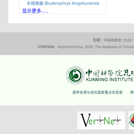
丰顺角蟾
Boulenophrys
fengshunensis
显示更多......
高栏岛角蟾
Boulenophrys
gaolanensis
顾莵角蟾
Boulenophrys
gutu
衡山角蟾
Boulenophrys
hengshanensis
黄牛石角蟾
Boulenophrys
huangniushiensis
引用：
中国两栖类. 2026.
揭阳角蟾
Boulenophrys
hungtai
CITATION：
AmphibiaChina. 2026. The database of Chinese 
南澳岛角蟾
Boulenophrys
insularis
江氏角蟾
Boulenophrys
jiangi
景东角蟾
Boulenophrys
jingdongensis
井冈角蟾
Boulenophrys
jinggangensis
九连山角蟾
Boulenophrys
jiulianensis
遗传资源与进化国家重点实验室
两
挂墩角蟾
Boulenophrys
kuatunensis
雷山角蟾
Boulenophrys
leishanensis
荔波角蟾
Boulenophrys
liboensis
立春角蟾
Boulenophrys
lichun
林氏角蟾
Boulenophrys
lini
丽水角蟾
Boulenophrys
lishuiensis