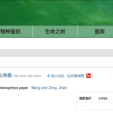
物种鉴别
生命之树
图库
山角蟾
加入对比
切换视图
(lián shān jiǎo chán)
lenophrys
pepe
Wang and Zeng, 2024
国家保护
CITES
-
-