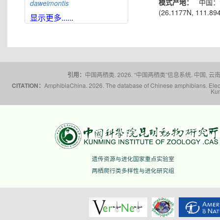
模式产地：
中国：
daweimontis
(26.1177N, 111.894
大雪山角蟾
Boulenophrys
显示更多......
daxuemontis
东莞角蟾
Boulenophrys
dongguanensis
东里角蟾
Boulenophrys
dongli
都庞岭角蟾
Boulenophrys
引用：
中国两栖类. 2026. “中国两栖类”信息系统. 中国, 云南省,
dupanglingensis
CITATION：
AmphibiaChina. 2026. The database of Chinese amphibians. Electr
莲峰角蟾
Boulenophrys
Kun
elongata
梵净山角蟾
Boulenophrys
fanjingmontis
丰顺角蟾
Boulenophrys
fengshunensis
高栏岛角蟾
Boulenophrys
gaolanensis
遗传资源与进化国家重点实验室
顾莵角蟾
Boulenophrys
gutu
两栖爬行类多样性与进化研究组
衡山角蟾
Boulenophrys
hengshanensis
黄牛石角蟾
Boulenophrys
huangniushiensis