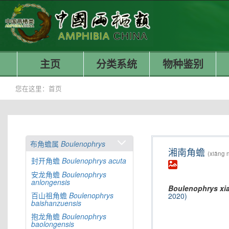
主页
分类系统
物种鉴别
您在这里：
首页
布角蟾属
Boulenophrys
湘南角蟾
(xiāng 
封开角蟾
Boulenophrys
acuta
安龙角蟾
Boulenophrys
anlongensis
Boulenophrys
xi
百山祖角蟾
Boulenophrys
2020)
baishanzuensis
抱龙角蟾
Boulenophrys
baolongensis