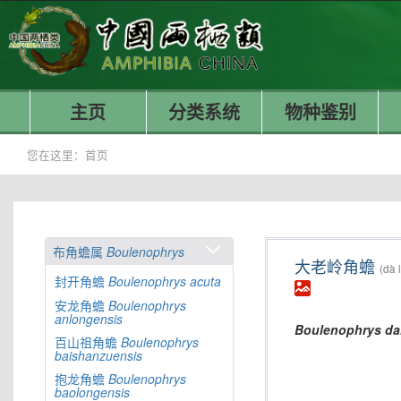
主页
分类系统
物种鉴别
您在这里：
首页
布角蟾属
Boulenophrys
大老岭角蟾
(dà 
封开角蟾
Boulenophrys
acuta
安龙角蟾
Boulenophrys
anlongensis
Boulenophrys
da
百山祖角蟾
Boulenophrys
baishanzuensis
抱龙角蟾
Boulenophrys
baolongensis