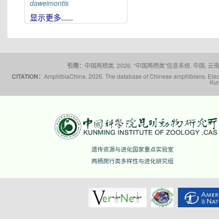
daweimontis
大雪山角蟾
Boulenophrys
显示更多......
daxuemontis
东莞角蟾
Boulenophrys
dongguanensis
东里角蟾
Boulenophrys
dongli
引用：
中国两栖类. 2026. “中国两栖类”信息系统. 中国, 云南省,
都庞岭角蟾
Boulenophrys
dupanglingensis
CITATION：
AmphibiaChina. 2026. The database of Chinese amphibians. Electr
Kun
莲峰角蟾
Boulenophrys
elongata
梵净山角蟾
Boulenophrys
fanjingmontis
丰顺角蟾
Boulenophrys
fengshunensis
高栏岛角蟾
Boulenophrys
遗传资源与进化国家重点实验室
gaolanensis
两栖爬行类多样性与进化研究组
顾莵角蟾
Boulenophrys
gutu
衡山角蟾
Boulenophrys
hengshanensis
黄牛石角蟾
Boulenophrys
huangniushiensis