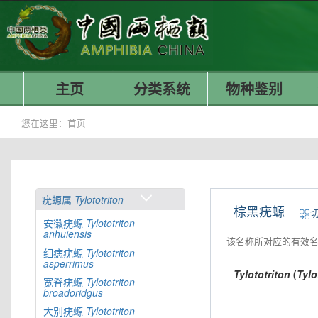
主页
分类系统
物种鉴别
您在这里：
首页
疣螈属
Tylototriton
棕黑疣螈
安徽疣螈
Tylototriton
anhuiensis
该名称所对应的有效
细痣疣螈
Tylototriton
asperrimus
Tylototriton
(
Tylo
宽脊疣螈
Tylototriton
broadoridgus
大别疣螈
Tylototriton