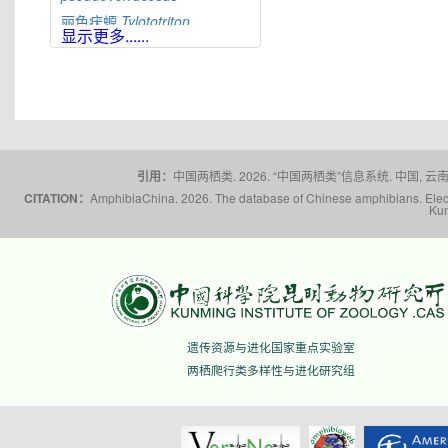
丽色疣螈
Tylototriton
显示更多......
pulcherrimus
红瘰疣螈
Tylototriton
shanjing
辛氏疣螈
Tylototriton
sini
大凉疣螈
Tylototriton
taliangensis
桐梓疣螈
Tylototriton
tongziensis
引用：
中国两栖类. 2026. “中国两栖类”信息系统. 中国, 云南省,
棕黑疣螈
Tylototriton
CITATION：
AmphibiaChina. 2026. The database of Chinese amphibians. Electr
Kun
verrucosus
文县疣螈
Tylototriton
wenxianensis
五峰疣螈
Tylototriton
wufengensis
滇南疣螈
Tylototriton
yangi
蔡氏疣螈
Tylototriton
ziegleri
遗传资源与进化国家重点实验室
两栖爬行类多样性与进化研究组