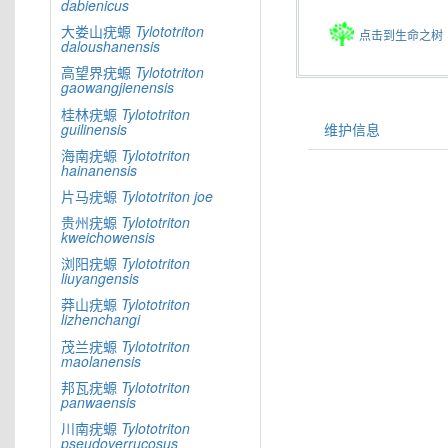
dabienicus
大娄山疣螈
Tylototriton
点击到生命之树
daloushanensis
高望界疣螈
Tylototriton
gaowangjienensis
桂林疣螈
Tylototriton
guilinensis
维护信息
海南疣螈
Tylototriton
hainanensis
片马疣螈
Tylototriton
joe
贵州疣螈
Tylototriton
kweichowensis
浏阳疣螈
Tylototriton
liuyangensis
莽山疣螈
Tylototriton
lizhenchangi
茂兰疣螈
Tylototriton
maolanensis
邦瓦疣螈
Tylototriton
panwaensis
川南疣螈
Tylototriton
pseudoverrucosus