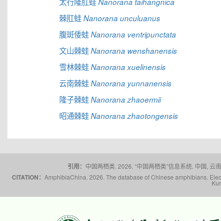
太行隆肛蛙
Nanorana taihangnica
棘肛蛙
Nanorana unculuanus
腹斑倭蛙
Nanorana ventripunctata
文山棘蛙
Nanorana wenshanensis
雪林棘蛙
Nanorana xuelinensis
云南棘蛙
Nanorana yunnanensis
隆子棘蛙
Nanorana zhaoermii
昭通棘蛙
Nanorana zhaotongensis
引用：
中国两栖类. 2026. “中国两栖类”信息系统. 中国, 云南省,
CITATION：
AmphibiaChina. 2026. The database of Chinese amphibians. Electr
Kun