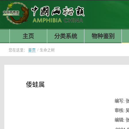
主页
分类系统
物种鉴别
您在这里：
首页
/
生命之树
倭蛙属
编写: 
审核: 
编辑: 