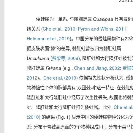
2021.
倭蛙属为一单系, 与棘胸蛙属
具有最近
Quasipaa
缘关系 (
Che et al., 2010
;
Pyron and Wiens, 2011
;
Hofmann et al., 2019
)。中国分布的倭蛙属物种有22种
据皮肤表面“棘”的差异, 棘肛蛙曾被归为棘肛蛙属
(
费梁等, 2009
), 隆肛蛙和太行隆肛蛙被划
Unculuana
隆肛蛙属
(e.g.,
Chen and Jiang, 2002
;
费梁
Feirana
2012
)。
Che et al. (2010)
依据祖先性状分析认为, 倭
物种雄性个体的胸部具有“双团棘刺”这一特征, 在棘肛
隆肛蛙和太行隆肛蛙中经历了次生性丢失, 故而也将棘
蛙、隆肛蛙和太行隆肛蛙归为倭蛙属。此外,
Che et al
(2010)
的结果 (Fig. 1) 显示中国的倭蛙属物种分化为
系: 分布于青藏高原面的3个物种组成I-1；分布于喜马