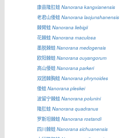
康县隆肛蛙
Nanorana kangxianensis
老君山倭蛙
Nanorana laojunshanensis
棘臂蛙
Nanorana liebigii
花棘蛙
Nanorana maculosa
墨脱棘蛙
Nanorana medogensis
欧阳棘蛙
Nanorana ouyangorum
高山倭蛙
Nanorana parkeri
双团棘胸蛙
Nanorana phrynoides
倭蛙
Nanorana pleskei
波留宁棘蛙
Nanorana polunini
隆肛蛙
Nanorana quadranus
罗斯坦棘蛙
Nanorana rostandi
四川棘蛙
Nanorana sichuanensis