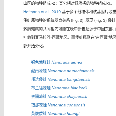
山区的物种组成I-2；其它相对低海拔的物种组成I-3。
Hofmann et al., 2019
基于多个线粒体和核基因片段
倭蛙属物种的系统发育关系 (Fig. 2), 发现 (Fig. 3) 倭
棘胸蛙属的共同祖先可能在晚中新世起源于中国东部, 
扩散到喜马拉雅-西藏地区。而倭蛙属则在“古西藏”地
部开始分化。
铜色棘肛蛙
Nanorana aenea
藏南棘蛙
Nanorana arunachalensis
邦达倭蛙
Nanorana bangdaensis
布兰福棘蛙
Nanorana blanfordii
察隅棘蛙
Nanorana chayuensis
错那棘蛙
Nanorana conaensis
黄腹倭蛙
Nanorana huangi