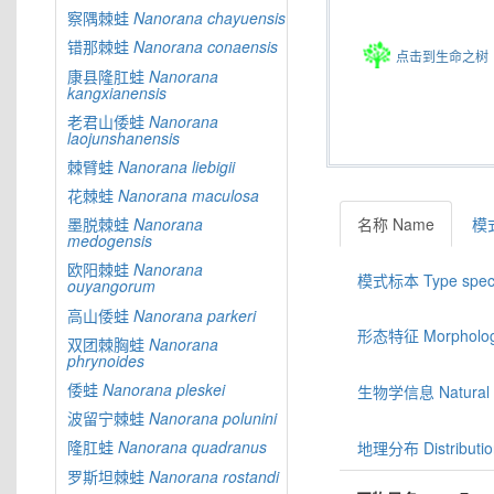
察隅棘蛙
Nanorana
chayuensis
错那棘蛙
Nanorana
conaensis
点击到生命之树
康县隆肛蛙
Nanorana
kangxianensis
老君山倭蛙
Nanorana
laojunshanensis
棘臂蛙
Nanorana
liebigii
花棘蛙
Nanorana
maculosa
名称 Name
模式
墨脱棘蛙
Nanorana
medogensis
欧阳棘蛙
Nanorana
模式标本 Type spec
ouyangorum
高山倭蛙
Nanorana
parkeri
形态特征 Morphologic
双团棘胸蛙
Nanorana
phrynoides
倭蛙
Nanorana
pleskei
生物学信息 Natural hi
波留宁棘蛙
Nanorana
polunini
隆肛蛙
Nanorana
quadranus
地理分布 Distributio
罗斯坦棘蛙
Nanorana
rostandi