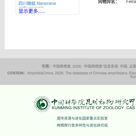
同物异名：
Feir
四川棘蛙
Nanorana
sichuanensis
显示更多......
太行隆肛蛙
Nanorana
taihangnica
棘肛蛙
Nanorana
unculuanus
腹斑倭蛙
Nanorana
ventripunctata
文山棘蛙
Nanorana
wenshanensis
雪林棘蛙
Nanorana
xuelinensis
引用：
中国两栖类. 2026. “中国两栖类”信息系统. 中国, 云南省,
云南棘蛙
Nanorana
CITATION：
AmphibiaChina. 2026. The database of Chinese amphibians. Electr
yunnanensis
Kun
隆子棘蛙
Nanorana
zhaoermii
昭通棘蛙
Nanorana
zhaotongensis
遗传资源与进化国家重点实验室
两栖爬行类多样性与进化研究组