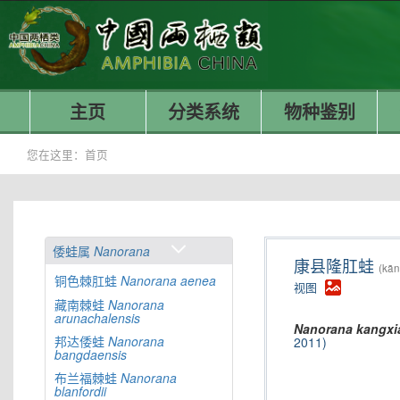
主页
分类系统
物种鉴别
您在这里：
首页
倭蛙属
Nanorana
康县隆肛蛙
(kān
铜色棘肛蛙
Nanorana
aenea
视图
藏南棘蛙
Nanorana
arunachalensis
Nanorana
kangxi
邦达倭蛙
Nanorana
2011)
bangdaensis
布兰福棘蛙
Nanorana
blanfordii