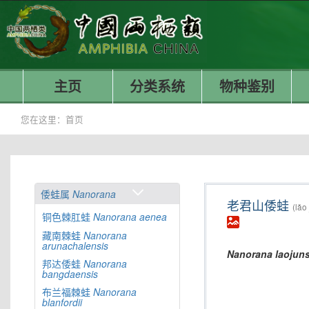
主页
分类系统
物种鉴别
您在这里：
首页
倭蛙属
Nanorana
老君山倭蛙
(lǎo
铜色棘肛蛙
Nanorana
aenea
藏南棘蛙
Nanorana
arunachalensis
Nanorana
laojun
邦达倭蛙
Nanorana
bangdaensis
布兰福棘蛙
Nanorana
blanfordii