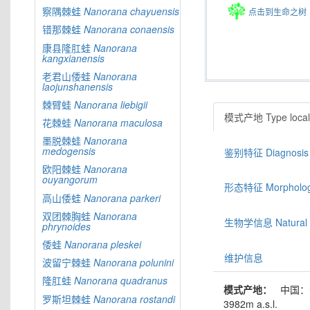
察隅棘蛙
Nanorana
chayuensis
点击到生命之树
错那棘蛙
Nanorana
conaensis
康县隆肛蛙
Nanorana
kangxianensis
老君山倭蛙
Nanorana
laojunshanensis
棘臂蛙
Nanorana
liebigii
模式产地 Type locali
花棘蛙
Nanorana
maculosa
墨脱棘蛙
Nanorana
medogensis
鉴别特征 Diagnosis
欧阳棘蛙
Nanorana
ouyangorum
形态特征 Morphologic
高山倭蛙
Nanorana
parkeri
双团棘胸蛙
Nanorana
生物学信息 Natural hi
phrynoides
倭蛙
Nanorana
pleskei
维护信息
波留宁棘蛙
Nanorana
polunini
隆肛蛙
Nanorana
quadranus
模式产地：
中国：云
罗斯坦棘蛙
Nanorana
rostandi
3982m a.s.l.