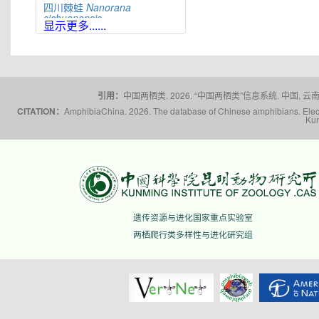
四川棘蛙
Nanorana
sichuanensis
显示更多......
太行隆肛蛙
Nanorana
taihangnica
棘肛蛙
Nanorana
unculuanus
腹斑倭蛙
Nanorana
ventripunctata
引用：
中国两栖类. 2026. “中国两栖类”信息系统. 中国, 云南省,
CITATION：
AmphibiaChina. 2026. The database of Chinese amphibians. Electr
文山棘蛙
Nanorana
Kun
wenshanensis
雪林棘蛙
Nanorana
xuelinensis
云南棘蛙
Nanorana
yunnanensis
隆子棘蛙
Nanorana
zhaoermii
昭通棘蛙
Nanorana
遗传资源与进化国家重点实验室
zhaotongensis
两栖爬行类多样性与进化研究组