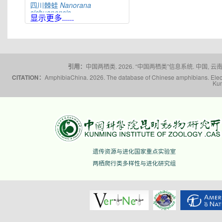
四川棘蛙
Nanorana
sichuanensis
显示更多......
太行隆肛蛙
Nanorana
taihangnica
棘肛蛙
Nanorana
unculuanus
腹斑倭蛙
Nanorana
ventripunctata
引用：
中国两栖类. 2026. “中国两栖类”信息系统. 中国, 云南省,
CITATION：
AmphibiaChina. 2026. The database of Chinese amphibians. Electr
文山棘蛙
Nanorana
Kun
wenshanensis
雪林棘蛙
Nanorana
xuelinensis
云南棘蛙
Nanorana
yunnanensis
隆子棘蛙
Nanorana
zhaoermii
昭通棘蛙
Nanorana
遗传资源与进化国家重点实验室
zhaotongensis
两栖爬行类多样性与进化研究组