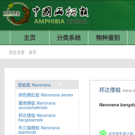
主页
分类系统
物种鉴别
您在这里：
首页
倭蛙属
Nanorana
邦达倭蛙
(bāng d
铜色棘肛蛙
Nanorana
aenea
藏南棘蛙
Nanorana
Nanorana
bangda
arunachalensis
邦达倭蛙
Nanorana
bangdaensis
布兰福棘蛙
Nanorana
blanfordii
点击到生命之树