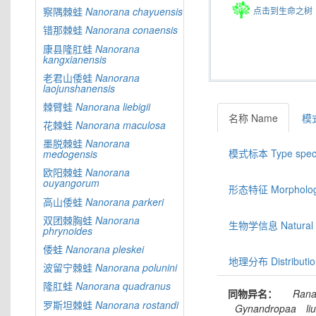
点击到生命之树
察隅棘蛙
Nanorana
chayuensis
错那棘蛙
Nanorana
conaensis
康县隆肛蛙
Nanorana
kangxianensis
老君山倭蛙
Nanorana
laojunshanensis
棘臂蛙
Nanorana
liebigii
名称 Name
模式
花棘蛙
Nanorana
maculosa
墨脱棘蛙
Nanorana
模式标本 Type spec
medogensis
欧阳棘蛙
Nanorana
ouyangorum
形态特征 Morphologic
高山倭蛙
Nanorana
parkeri
双团棘胸蛙
Nanorana
生物学信息 Natural hi
phrynoides
倭蛙
Nanorana
pleskei
地理分布 Distributio
波留宁棘蛙
Nanorana
polunini
隆肛蛙
Nanorana
quadranus
同物异名：
Ran
罗斯坦棘蛙
Nanorana
rostandi
Gynandropaa
liu