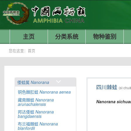
主页
分类系统
物种鉴别
您在这里：
首页
倭蛙属
Nanorana
四川棘蛙
(sì chuā
铜色棘肛蛙
Nanorana
aenea
藏南棘蛙
Nanorana
Nanorana
sichua
arunachalensis
邦达倭蛙
Nanorana
bangdaensis
布兰福棘蛙
Nanorana
blanfordii