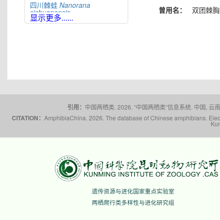
四川棘蛙
Nanorana
曾用名：
双团棘胸
sichuanensis
显示更多......
太行隆肛蛙
Nanorana
taihangnica
棘肛蛙
Nanorana
unculuanus
腹斑倭蛙
Nanorana
ventripunctata
文山棘蛙
Nanorana
wenshanensis
雪林棘蛙
Nanorana
xuelinensis
引用：
中国两栖类. 2026. “中国两栖类”信息系统. 中国, 云南省,
云南棘蛙
Nanorana
CITATION：
AmphibiaChina. 2026. The database of Chinese amphibians. Electr
yunnanensis
Kun
隆子棘蛙
Nanorana
zhaoermii
昭通棘蛙
Nanorana
zhaotongensis
遗传资源与进化国家重点实验室
两栖爬行类多样性与进化研究组