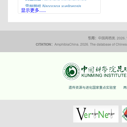
雪林棘蛙
Nanorana
xuelinensis
显示更多......
云南棘蛙
Nanorana
yunnanensis
隆子棘蛙
Nanorana
zhaoermii
昭通棘蛙
Nanorana
zhaotongensis
引用：
中国两栖类. 2026.
CITATION：
AmphibiaChina. 2026. The database of Chinese 
遗传资源与进化国家重点实验室
两