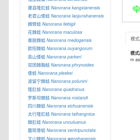
康县隆肛蛙
Nanorana
kangxianensis
老君山倭蛙
Nanorana
laojunshanensis
棘臂蛙
Nanorana
liebigii
花棘蛙
Nanorana
maculosa
模式产
墨脱棘蛙
Nanorana
medogensis
欧阳棘蛙
Nanorana
ouyangorum
模式
高山倭蛙
Nanorana
parkeri
m as
双团棘胸蛙
Nanorana
phrynoides
倭蛙
Nanorana
pleskei
波留宁棘蛙
Nanorana
polunini
隆肛蛙
Nanorana
quadranus
罗斯坦棘蛙
Nanorana
rostandi
四川棘蛙
Nanorana
sichuanensis
太行隆肛蛙
Nanorana
taihangnica
棘肛蛙
Nanorana
unculuanus
腹斑倭蛙
Nanorana
ventripunctata
文山棘蛙
Nanorana
wenshanensis