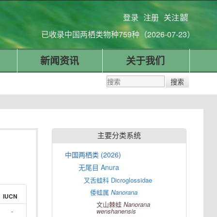
登录
注册
关注
已收录中国两栖类物种759种（2026-07-23）
新闻资讯
关于我们
主要分类系统
中国两栖类 (2026)
无尾目 Anura
叉舌蛙科 Dicroglossidae
倭蛙属
Nanorana
IUCN
文山棘蛙
Nanorana
wenshanensis
-