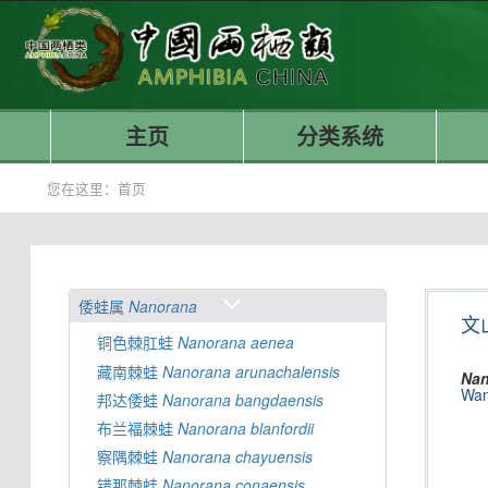
主页
分类系统
您在这里：
首页
倭蛙属
Nanorana
文
铜色棘肛蛙
Nanorana
aenea
藏南棘蛙
Nanorana
arunachalensis
Nan
Wan
邦达倭蛙
Nanorana
bangdaensis
布兰福棘蛙
Nanorana
blanfordii
察隅棘蛙
Nanorana
chayuensis
错那棘蛙
Nanorana
conaensis