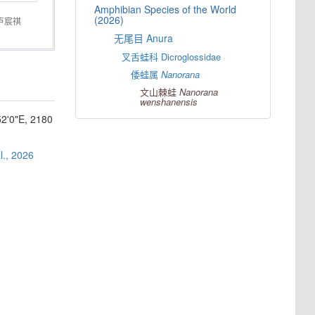
Amphibian Species of the World
(2026)
卢宸祺
无尾目 Anura
叉舌蛙科 Dicroglossidae
倭蛙属
Nanorana
文山棘蛙
Nanorana
wenshanensis
"E, 2180
al., 2026