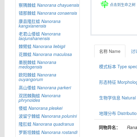
点击到生命之树
察隅棘蛙
Nanorana
chayuensis
错那棘蛙
Nanorana
conaensis
康县隆肛蛙
Nanorana
kangxianensis
老君山倭蛙
Nanorana
laojunshanensis
棘臂蛙
Nanorana
liebigii
名称 Name
讨论
花棘蛙
Nanorana
maculosa
墨脱棘蛙
Nanorana
模式标本 Type spec
medogensis
欧阳棘蛙
Nanorana
ouyangorum
形态特征 Morphologic
高山倭蛙
Nanorana
parkeri
双团棘胸蛙
Nanorana
生物学信息 Natural hi
phrynoides
倭蛙
Nanorana
pleskei
地理分布 Distributio
波留宁棘蛙
Nanorana
polunini
隆肛蛙
Nanorana
quadranus
同物异名：
Ran
罗斯坦棘蛙
Nanorana
rostandi