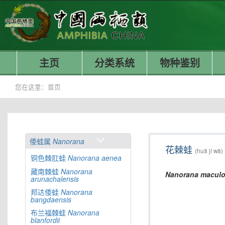
主页
分类系统
物种鉴别
您在这里：
首页
倭蛙属
Nanorana
花棘蛙
(huā jí wā)
铜色棘肛蛙
Nanorana
aenea
藏南棘蛙
Nanorana
Nanorana
maculo
arunachalensis
邦达倭蛙
Nanorana
bangdaensis
布兰福棘蛙
Nanorana
blanfordii