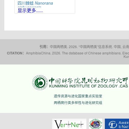
四川棘蛙
Nanorana
sichuanensis
显示更多......
太行隆肛蛙
Nanorana
taihangnica
棘肛蛙
Nanorana
unculuanus
腹斑倭蛙
Nanorana
ventripunctata
文山棘蛙
Nanorana
引用：
中国两栖类. 2026. “中国两栖类”信息系统. 中国, 云南省,
wenshanensis
CITATION：
AmphibiaChina. 2026. The database of Chinese amphibians. Electr
Kun
雪林棘蛙
Nanorana
xuelinensis
云南棘蛙
Nanorana
yunnanensis
隆子棘蛙
Nanorana
zhaoermii
昭通棘蛙
Nanorana
zhaotongensis
遗传资源与进化国家重点实验室
两栖爬行类多样性与进化研究组